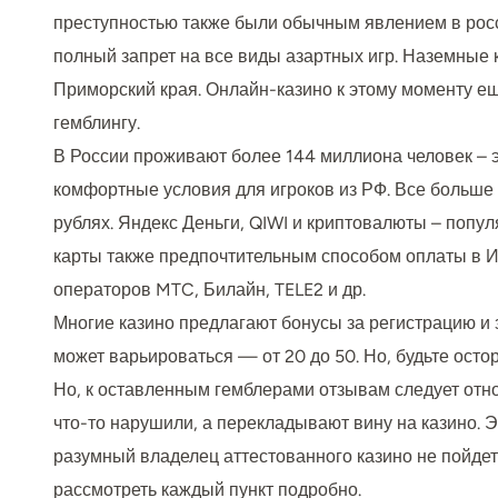
преступностью также были обычным явлением в росси
полный запрет на все виды азартных игр. Наземные к
Приморский края. Онлайн-казино к этому моменту ещ
гемблингу.
В России проживают более 144 миллиона человек – 
комфортные условия для игроков из РФ. Все больше
рублях. Яндекс Деньги, QIWI и криптовалюты – попу
карты также предпочтительным способом оплаты в И
операторов MTC, Билайн, TELE2 и др.
Многие казино предлагают бонусы за регистрацию и за
может варьироваться — от 20 до 50. Но, будьте осто
Но, к оставленным гемблерами отзывам следует отно
что-то нарушили, а перекладывают вину на казино. 
разумный владелец аттестованного казино не пойдет
рассмотреть каждый пункт подробно.