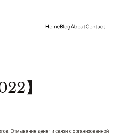
Home
Blog
About
Contact
2022】
огов. Отмывание денег и связи с организованной