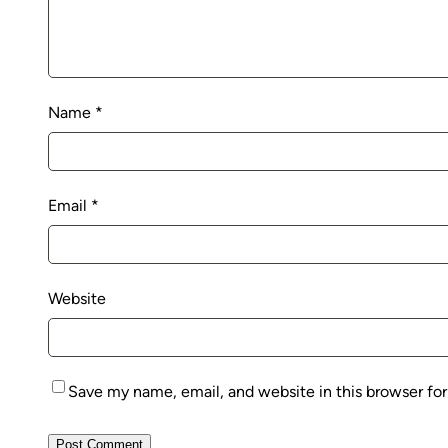
Name
*
Email
*
Website
Save my name, email, and website in this browser fo