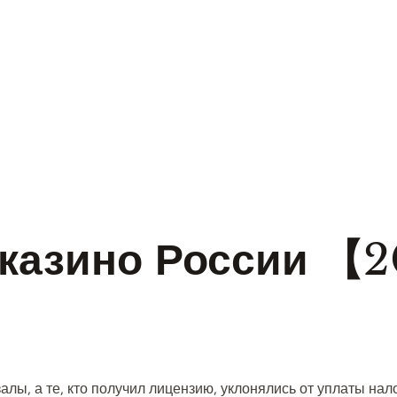
казино России ️【
ы, а те, кто получил лицензию, уклонялись от уплаты нал