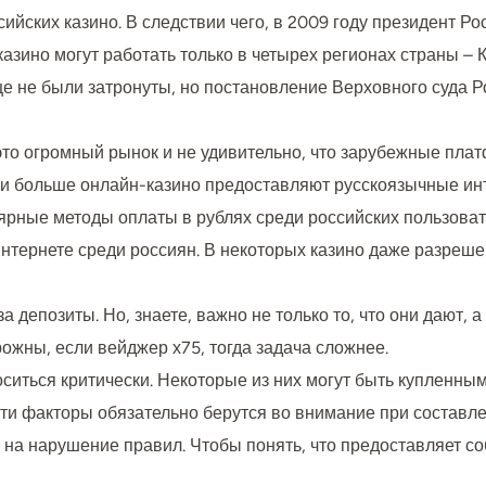
йских казино. В следствии чего, в 2009 году президент Р
азино могут работать только в четырех регионах страны – 
е не были затронуты, но постановление Верховного суда Р
это огромный рынок и не удивительно, что зарубежные пла
 и больше онлайн-казино предоставляют русскоязычные ин
лярные методы оплаты в рублях среди российских пользоват
нтернете среди россиян. В некоторых казино даже разреш
 депозиты. Но, знаете, важно не только то, что они дают, 
рожны, если вейджер х75, тогда задача сложнее.
ситься критически. Некоторые из них могут быть купленным
Эти факторы обязательно берутся во внимание при составле
 на нарушение правил. Чтобы понять, что предоставляет с