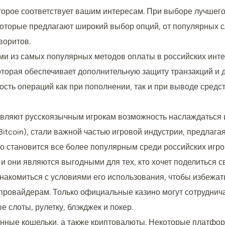
оторое соответствует вашим интересам. При выборе лучшего
орые предлагают широкий выбор опций, от популярных слот
воритов.
ми из самых популярных методов оплаты в российских инте
оторая обеспечивает дополнительную защиту транзакций и 
ость операций как при пополнении, так и при выводе средс
авляют русскоязычным игрокам возможность наслаждаться и
Bitcoin), стали важной частью игровой индустрии, предлага
но становится все более популярным среди российских игро
 и они являются выгодными для тех, кто хочет поделиться 
ознакомиться с условиями его использования, чтобы избе
провайдерам. Только официальные казино могут сотруднича
 слоты, рулетку, блэкджек и покер.
тронные кошельки, а также криптовалюты. Некоторые плат