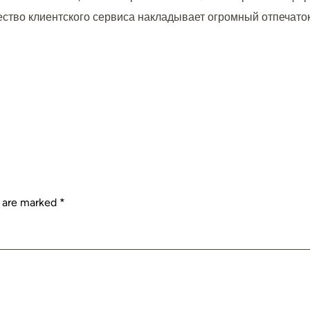
ество клиентского сервиса накладывает огромный отпечаток
s are marked
*