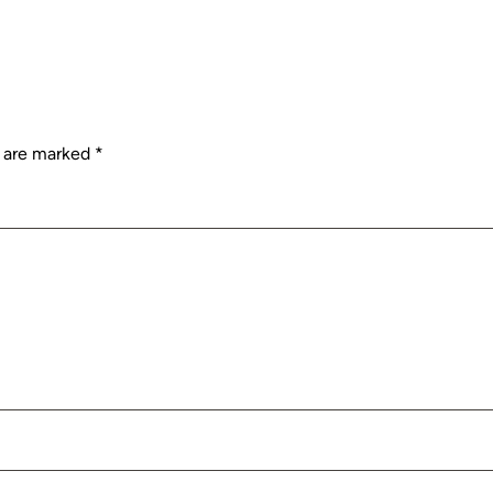
s are marked
*