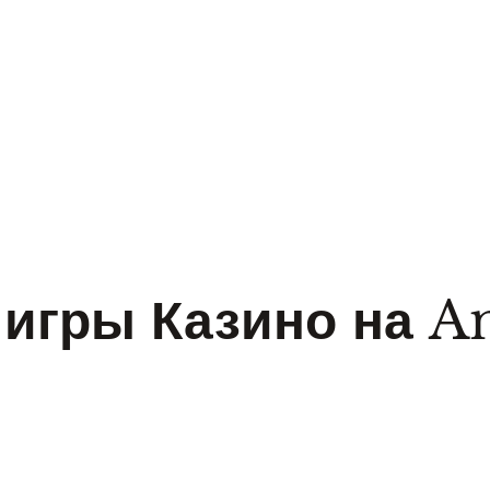
 игры Казино на A