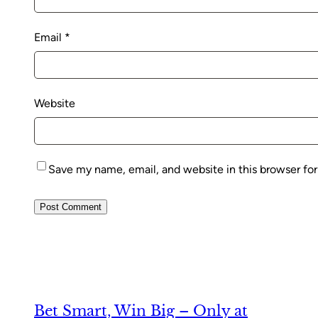
Email
*
Website
Save my name, email, and website in this browser fo
Bet Smart, Win Big – Only at