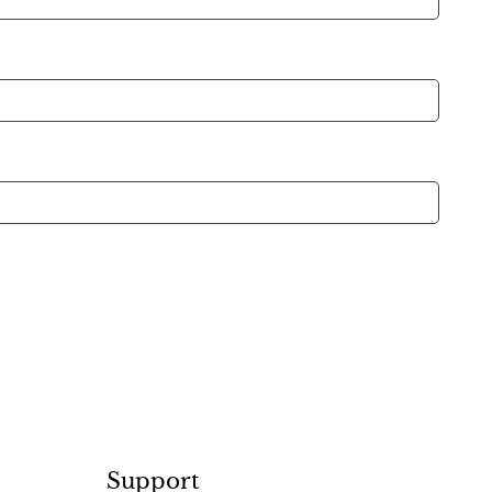
Support