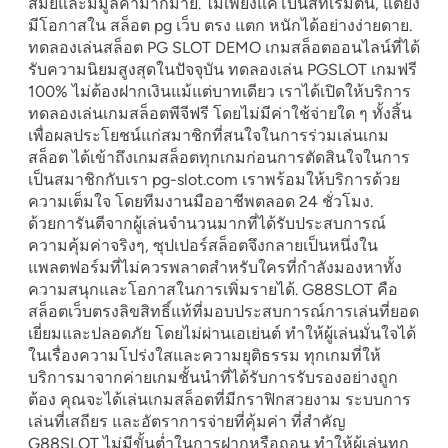
สมัยและมีมูลค่ามากมาย. ไม่เพียงแค่โบนัสที่เริ่มต้น, แต่ยัง
มีโอกาสใน สล็อต pg เว็บ ตรง แตก หนักได้อย่างง่ายดาย.
ทดลองเล่นสล็อต PG SLOT DEMO เกมสล็อตออนไลน์ที่ได้
รับความนิยมสูงสุดในปัจจุบัน ทดลองเล่น PGSLOT เกมฟรี
100% ไม่ต้องฝากเงินแม้แต่บาทเดียว เราได้เปิดให้บริการ
ทดลองเล่นเกมสล็อตพีจีฟรี โดยไม่มีค่าใช้จ่ายใด ๆ ทั้งสิ้น
เพื่อผลประโยชน์แก่สมาชิกที่สนใจในการร่วมเล่นเกม
สล็อต ได้เข้าถึงเกมสล็อตทุกเกมก่อนการตัดสินใจในการ
เป็นสมาชิกกับเรา pg-slot.com เราพร้อมให้บริการด้วย
ความเต็มใจ โดยทีมงานมืออาชีพตลอด 24 ชั่วโมง.
ด้วยการันตีจากผู้เล่นจำนวนมากที่ได้รับประสบการณ์
ความคุ้มค่าจริงๆ, ซุปเปอร์สล็อตจึงกลายเป็นหนึ่งใน
แพลตฟอร์มที่ไม่ควรพลาดสำหรับใครที่กำลังมองหาทั้ง
ความสนุกและโอกาสในการเพิ่มรายได้. G88SLOT คือ
สล็อตเว็บตรงลิขสิทธิ์แท้ที่มอบประสบการณ์การเล่นที่ยอด
เยี่ยมและปลอดภัย โดยไม่ผ่านเอเย่นต์ ทำให้ผู้เล่นมั่นใจได้
ในเรื่องความโปร่งใสและความยุติธรรม ทุกเกมที่ให้
บริการมาจากค่ายเกมชั้นนำที่ได้รับการรับรองอย่างถูก
ต้อง คุณจะได้เล่นเกมสล็อตที่มีกราฟิกสวยงาม ระบบการ
เล่นที่เสถียร และอัตราการจ่ายที่คุ้มค่า ที่สำคัญ
G88SLOT ไม่มีขั้นต่ำในการฝากหรือถอน ทำให้ผู้เล่นทุก