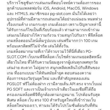
บริการโซลูชันการเล่นเกมที่ตอบโจทย์ความต้องการของ
ลูกค้าบนแพลตฟอร์ม iOS, Android, MacOS, Windows
และ HTML5. สมาชิกของ pg-slot.com มั่นใจได้เลยว่า
อุปกรณ์ที่ท่านมีสามารถเล่นเกมได้อย่างแน่นอน หมดห่วง
เรื่องเกมค้าง เกมกระตุก เกมเด้งออก เพราะปัญหาเหล่านี้
ได้รับการแก้ไขเป็นที่เรียบร้อยแล้ว ท่านสามารถเข้าร่วม
เล่นเกมได้อย่างไร้ความกังวน ร่วมสนุกไปกับเรา พีจีสล็อต
เกมสล็อตออนไลน์เต็มรูปแบบ เล่นฟรีมากกว่า 100 เกม
พร้อมเครดิตฟรีไม่จำกัด เล่นได้ทั้งวัน.
เกมสล็อตมากมายที่เราได้รวบรวมไว้ที่นี่ที่เดียว PG-
SLOT.COM เว็บเกมพีจีสล็อต เว็บไซต์รวมเกมยอดฮิตหนึ่ง
เดียวในไทย ที่ได้รับความนิยมสูงจากผู้เล่นทุกเพศทุกวัย
เล่นง่าย สะดวก ไม่ยุ่งยาก สนุกเพลิดเพลินไปกับสีสันของ
เกม ที่ออกแบบมาให้ทันสมัยล้ำยุค ตอบสนองความ
ต้องการของวัยรุ่นยุคใหม่ และที่สำคัญทดลองเล่น
PGSLOT ฟรีไม่ต้องฝาก เรามีลายเส้น API ตรง จากเว็บแม่
PG SOFT และเราเป็นเจ้าแรกเจ้าเดียวในเอเชียที่ได้ถือ
ครองเกมสล็อตพีจีที่ถูกต้องตามกฎหมาย. โปรต้อนรับสุด
พิเศษ สล็อต เว็บ ตรง 100 สำหรับยูสใหม่ที่เข้าร่วมเว็บ
สล็อตใหม่ของเรา, ท่านจะได้รับโปรโมชั่นต้อนรับที่ทัน